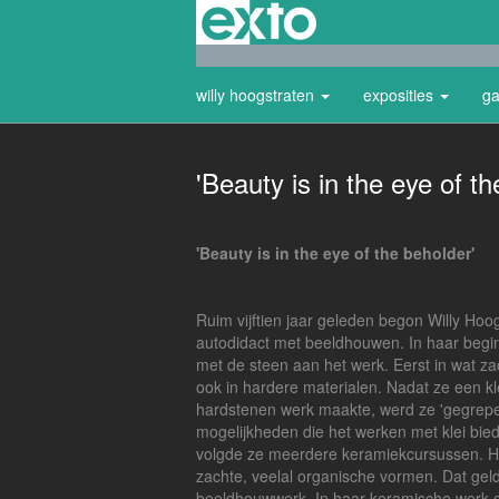
willy hoogstraten
exposities
ga
'Beauty is in the eye of th
'Beauty is in the eye of the beholder'
Ruim vijftien jaar geleden begon Willy Hoo
autodidact met beeldhouwen. In haar beginp
met de steen aan het werk. Eerst in wat za
ook in hardere materialen. Nadat ze een k
hardstenen werk maakte, werd ze 'gegrepe
mogelijkheden die het werken met klei bied
volgde ze meerdere keramiekcursussen. H
zachte, veelal organische vormen. Dat gel
beeldhouwwerk. In haar keramische werk 