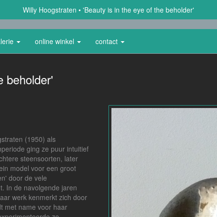
Willy Hoogstraten
'Beauty is in the eye of the beholder'
lerie
online winkel
contact
e beholder'
gstraten (1950) als
eriode ging ze puur intuitief
chtere steensoorten, later
lein model voor een groot
n' door de vele
t. In de navolgende jaren
aar werk kenmerkt zich door
dt met name voor haar
experimenteerde ze